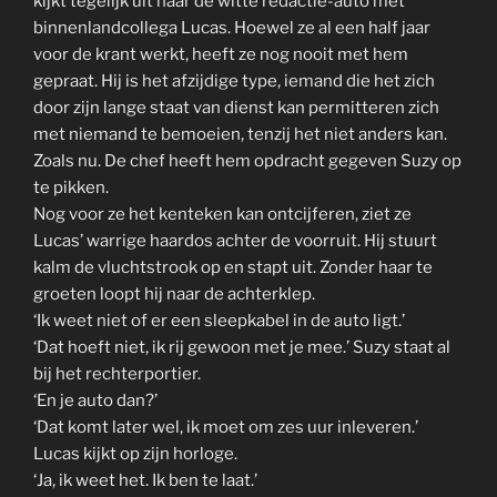
kijkt tegelijk uit naar de witte redactie-auto met
binnenlandcollega Lucas. Hoewel ze al een half jaar
voor de krant werkt, heeft ze nog nooit met hem
gepraat. Hij is het afzijdige type, iemand die het zich
door zijn lange staat van dienst kan permitteren zich
met niemand te bemoeien, tenzij het niet anders kan.
Zoals nu. De chef heeft hem opdracht gegeven Suzy op
te pikken.
Nog voor ze het kenteken kan ontcijferen, ziet ze
Lucas’ warrige haardos achter de voorruit. Hij stuurt
kalm de vluchtstrook op en stapt uit. Zonder haar te
groeten loopt hij naar de achterklep.
‘Ik weet niet of er een sleepkabel in de auto ligt.’
‘Dat hoeft niet, ik rij gewoon met je mee.’ Suzy staat al
bij het rechterportier.
‘En je auto dan?’
‘Dat komt later wel, ik moet om zes uur inleveren.’
Lucas kijkt op zijn horloge.
‘Ja, ik weet het. Ik ben te laat.’