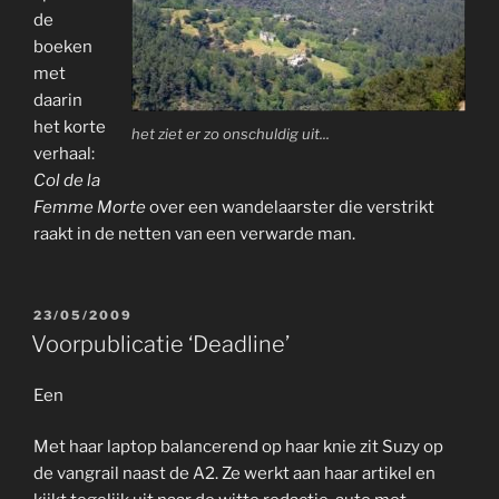
de
boeken
met
daarin
het korte
het ziet er zo onschuldig uit...
verhaal:
Col de la
Femme Morte
over een wandelaarster die verstrikt
raakt in de netten van een verwarde man.
GEPLAATST
23/05/2009
OP
Voorpublicatie ‘Deadline’
Een
Met haar laptop balancerend op haar knie zit Suzy op
de vangrail naast de A2. Ze werkt aan haar artikel en