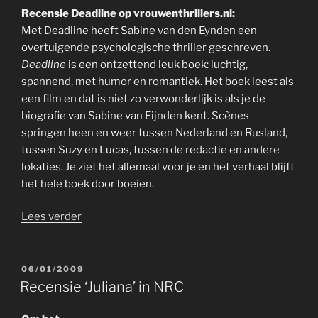
Recensie Deadline op vrouwenthrillers.nl:
Met Deadline heeft Sabine van den Eynden een
overtuigende psychologische thriller geschreven.
Deadline
is een ontzettend leuk boek: luchtig,
spannend, met humor en romantiek. Het boek leest als
een film en dat is niet zo verwonderlijk is als je de
biografie van Sabine van Eijnden kent. Scènes
springen heen en weer tussen Nederland en Rusland,
tussen Suzy en Lucas, tussen de redactie en andere
lokaties. Je ziet het allemaal voor je en het verhaal blijft
het hele boek door boeien.
“Vier
Lees verder
sterren
bij
vrouwenthrillers.nl”
GEPLAATST
06/01/2009
OP
Recensie ‘Juliana’ in NRC