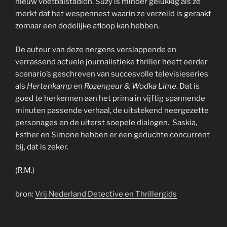
nieuw voetbalstadion. Suzy is minder gelukkig als ze
merkt dat het wespennest waarin ze verzeild is geraakt
zomaar een dodelijke afloop kan hebben.
De auteur van deze nergens verslappende en
verrassend actuele journalistieke thriller heeft eerder
scenario’s geschreven van succesvolle televisieseries
als
Hertenkamp
en
Rozengeur & Wodka Lime
. Dat is
goed te herkennen aan het prima in vijftig spannende
minuten passende verhaal, de uitstekend neergezette
personages en de uiterst soepele dialogen. Saskia,
Esther en Simone hebben er een geduchte concurrent
bij, dat is zeker.
(R.M.)
bron:
Vrij Nederland Detective en Thrillergids