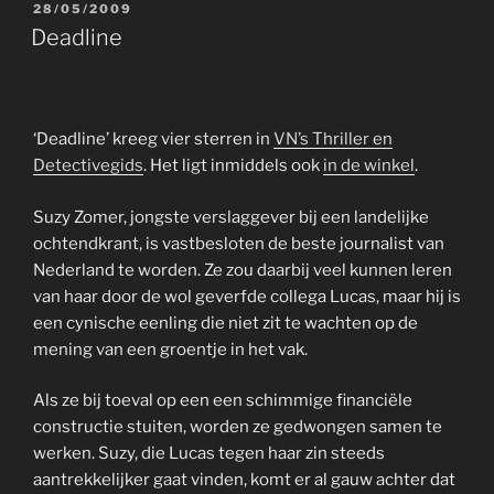
GEPLAATST
28/05/2009
OP
Deadline
‘Deadline’ kreeg vier sterren in
VN’s Thriller en
Detectivegids
. Het ligt inmiddels ook
in de winkel
.
Suzy Zomer, jongste verslaggever bij een landelijke
ochtendkrant, is vastbesloten de beste journalist van
Nederland te worden. Ze zou daarbij veel kunnen leren
van haar door de wol geverfde collega Lucas, maar hij is
een cynische eenling die niet zit te wachten op de
mening van een groentje in het vak.
Als ze bij toeval op een een schimmige financiële
constructie stuiten, worden ze gedwongen samen te
werken. Suzy, die Lucas tegen haar zin steeds
aantrekkelijker gaat vinden, komt er al gauw achter dat