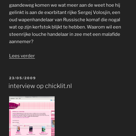
gaandeweg komen we wat meer aan de weet hoe hij
gelinkt is aan de exorbitant rijke Sergej Volosjin, een
oud wapenhandelaar van Russische komaf die nogal
wat op zijn kerfstok blijkt te hebben. Waarom wil een
steenrijke louche handelaar in zee met een malafide
aannemer?
“lovende
Lees verder
recensie
op
chicklit.nl”
GEPLAATST
23/05/2009
OP
interview op chicklit.nl