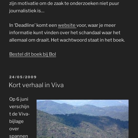
zijn motivatie om de zaak te onderzoeken niet puur
journalistiek is…
In ‘Deadline’ komt een
website
voor, waar je meer
informatie kunt vinden over het schandaal waar het
allemaal om draait. Het wachtwoord staat in het boek.
Bestel dit boek bij Bol
GEPLAATST
24/05/2009
OP
Kort verhaal in Viva
Op 6 juni
verschijn
t de Viva-
bijlage
over
spannen