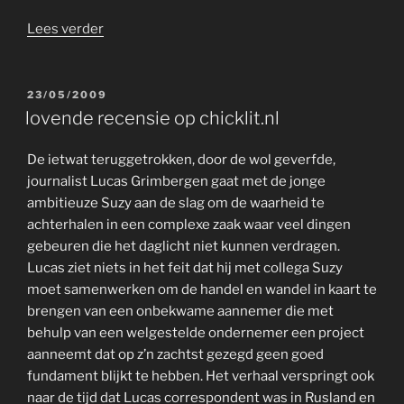
“Voorpublicatie
Lees verder
‘Deadline’”
GEPLAATST
23/05/2009
OP
lovende recensie op chicklit.nl
De ietwat teruggetrokken, door de wol geverfde,
journalist Lucas Grimbergen gaat met de jonge
ambitieuze Suzy aan de slag om de waarheid te
achterhalen in een complexe zaak waar veel dingen
gebeuren die het daglicht niet kunnen verdragen.
Lucas ziet niets in het feit dat hij met collega Suzy
moet samenwerken om de handel en wandel in kaart te
brengen van een onbekwame aannemer die met
behulp van een welgestelde ondernemer een project
aanneemt dat op z’n zachtst gezegd geen goed
fundament blijkt te hebben. Het verhaal verspringt ook
naar de tijd dat Lucas correspondent was in Rusland en