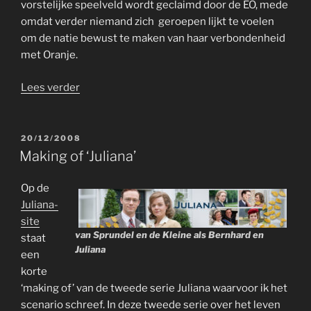
vorstelijke speelveld wordt geclaimd door de EO, mede
omdat verder niemand zich geroepen lijkt te voelen
om de natie bewust te maken van haar verbondenheid
met Oranje.
“Recensie
Lees verder
‘Juliana’
in
NRC”
GEPLAATST
20/12/2008
OP
Making of ‘Juliana’
Op de
Juliana-
site
van Sprundel en de Kleine als Bernhard en
staat
Juliana
een
korte
‘making of’ van de tweede serie Juliana waarvoor ik het
scenario schreef. In deze tweede serie over het leven