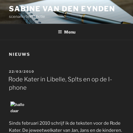
Ga
SABINE VAN DEN EYNDEN
naar
scenario tekst fictie
de
inhoud
Menu
NIEUWS
GEPLAATST
22/03/2010
OP
Rode Kater in Libelle, Sp!ts en op de I-
phone
Sinds februari 2010 schrijf ik de teksten voor de Rode
Kater. De jeweetwelkater van Jan, Jans en de kinderen.