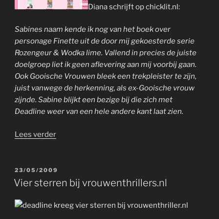
Diana schrijft op chicklit.nl:
Sabines naam kende ik nog van het boek over
personage Finette uit de door mij gekoesterde serie
Rozengeur & Wodka lime. Vallend in precies de juiste
doelgroep liet ik geen aflevering aan mij voorbij gaan.
Ook Gooische Vrouwen bleek een trekpleister te zijn,
juist vanwege de herkenning, als ex-Gooische vrouw
zijnde. Sabine blijkt een bezige bij die zich met
Deadline weer van een hele andere kant laat zien.
“interview
Lees verder
op
chicklit.nl”
GEPLAATST
23/05/2009
OP
Vier sterren bij vrouwenthrillers.nl